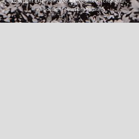
Copyright © janvier 2020
Alainrobin.com
créé par
JC
Webdesign
|
Mentions légales