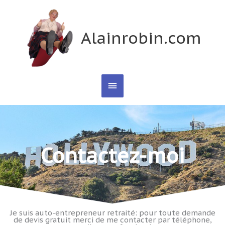
Aller
Menu
au
contenu
Alainrobin.com
principal
Contactez-moi
Je suis auto-entrepreneur retraité: pour toute demande
de devis gratuit merci de me contacter par téléphone,