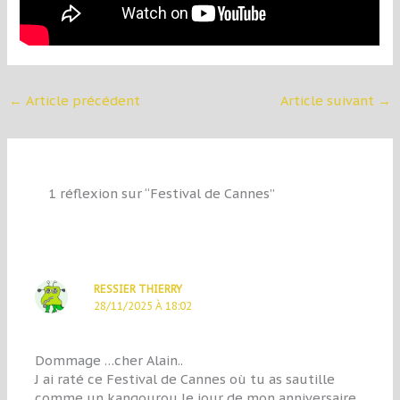
←
Article précédent
Article suivant
→
1 réflexion sur “Festival de Cannes”
RESSIER THIERRY
28/11/2025 À 18:02
Dommage …cher Alain..
J ai raté ce Festival de Cannes où tu as sautille
comme un kangourou le jour de mon anniversaire